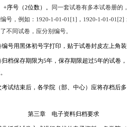
）+序号（
2
位数）。
同一套试卷有多本试卷册的
序编号，例如：
1920
-1
-01-
01[1]，
1920
-1
-01
-01[
用了不同试卷，应分别编号。
编号用黑体初号字打印，贴于试卷封皮左上角装
归档保存期限为
5年，保存期限超过5年的试卷
毁。
考试结束后，各学院（部、中心）应将存档后多
第三章 电子资料归档要求