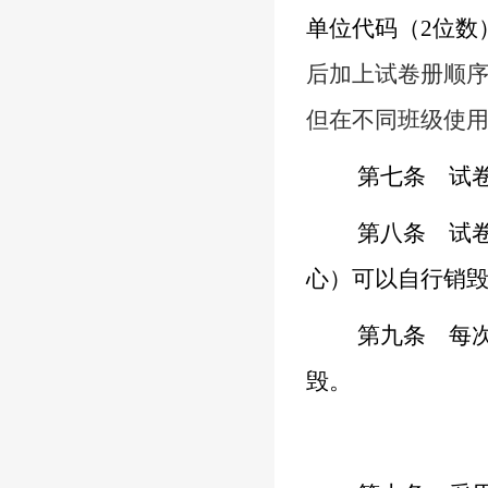
单位
代码（
2位数
后加上试卷册顺
但在不同班级使
第七条
试卷
第八条
试卷
心）可以自行销
第九条
每次
毁。