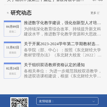
研究动态
更多
推进数字化教学建设，强化创新型人才培养 第五届全国财经教育教务处长论坛通知
04月09日
为持续深化教育综合改革、持续提升新文科
星期二
建设水平，推进数字化教学资源和大思政课
建设，做好科教融汇、产教融合，以教育家
关于开展2023-2024学年第二学期教材选用工作的通知
精神为引领强化高素质教师队伍建设，培养
11月02日
创新型人才，坚持高质量发展，为现代化建
各学院（部、中心）：按照《东北财经大学
星期四
设提供强大动力，由中国高等教育学会高等
教材管理办法》（东北财大校发〔2022〕95
财经教育分会指导、全国高校财经慕课联盟
号）和相关制度规定，根据学校教学工作安
主办、东北财经大学承办的第五届全国财经
关于组织双语教师资格认定的通知
排，现将2023-2024学年第二学期教材选用
02月24日
教育教务处长论坛拟于2024年4月27日召
工作具体要求通知如下：一、教材选用原则
各相关单位： 为进一步规范我校双语教学，
开。现将有关事项通知如下:一、主办与承办
星期五
1.普通课程教材选用原则原则上需要选用国
推进双语课程建设，根据《东北财经大学关
单位指导单位：中国高等教育学会高等财经
家级、省级规划教材，国家级、省级优秀教
于实施双语教学的意见》（东北财大校发
教育分会主办单位：全国高校财经慕课联盟
材或其它省部级获奖教材，严格控制使用教
〔2022〕107号）和《东北财经大学双语教
承办单位：东北财经大学教务处协办单位：
师个人自编教材，如确需使用的，需报学院
学资格认定与考核办法》（东北财大教发
北京百智享科技有限公司支持单位：超星泛
教材建设分委员会批准。2.马工程类课程教
〔2008〕26号）的相关规定，学校将组织本
雅集团 智慧树网 学堂在
材选用原则根据教育部、中共中央宣传部
年度双语教师资格的认定工作。一、申报条
友情链接：
线 东北财经大学出版社二、论坛时
《关于高校哲学社会科学相关专业统一使用
件1．具备讲师以上（含讲师）专业技术职