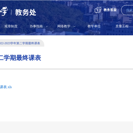
教务答疑
规章制度
办事指南
网络教学
教学单位
质量工程
022-2023学年第二学期最终课表
年第二学期最终课表
表.xls