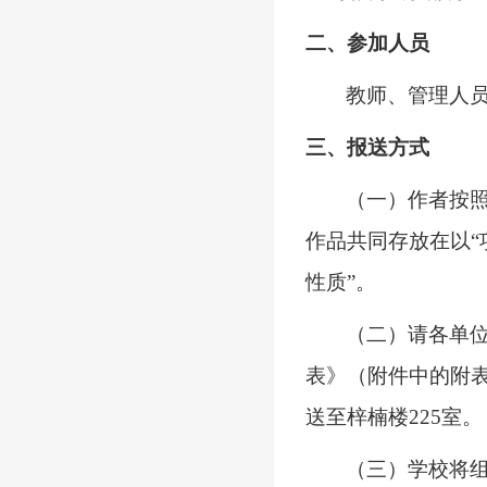
二
、
参加人员
教师、管理人
三
、报送方式
（
一
）
作者按
作品共同存放在以
性质”。
（
二
）
请
各
单
表》（
附件中的
附
送至梓楠楼
225室。
（三）学校将