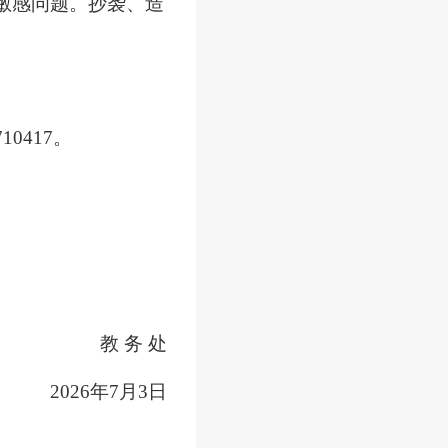
敏感问题。抄袭、造
710417。
教
务
处
202
6
年
7
月
3
日