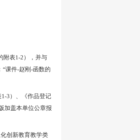
的附表
1-2
），并与
“课件-赵刚-函数的
表
1-3
）、
《作品登记
版加盖本单位公章
报
息化创新教育教学类