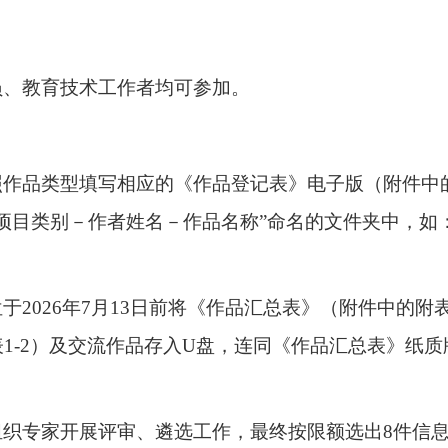
员、教育技术工作者均可参加。
照作品类型填写相应的《作品登记表》电子版（附件中
“项目类别
－
作者姓名
－
作品名称
”命名的文件夹中，如：
位于
202
6
年
7
月
13
日
前
将
《作品汇总表》（
附件中的
附
表
1-2
）
及交流作品存入
U盘，连同
《作品汇总表》纸质
组织专家开展评审、遴选工作，最终按限额选出
8件信